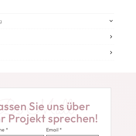
g
Bs Mall
assen Sie uns über
hr Projekt sprechen!
me
*
Email
*