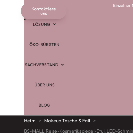
Einzelner
GESCHÄFT
Kontaktiere
Deutsch
uns
LÖSUNG
ÖKO-BÜRSTEN
SACHVERSTAND
ÜBER UNS
BLOG
Heim
>
Makeup Tasche & Fall
>
BS-MALL Reise-Kosmetikspiegel-Etui, LED-Schmin