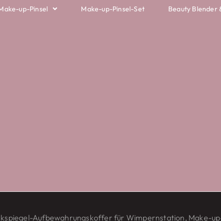
 Make-up-Pinsel
Make-up-Pinsel-Set
Beauty Blender 
kspiegel-Aufbewahrungskoffer für Wimpernstation, Make-up