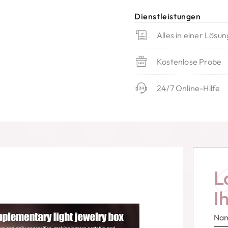
Dienstleistungen
Alles in einer Lösun
Kostenlose Probe
24/7 Online-Hilfe
L
I
Na