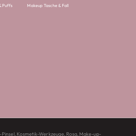
& Puffs
Makeup Tasche & Fall
-Pinsel, Kosmetik-Werkzeuge, Rosa, Make-up-