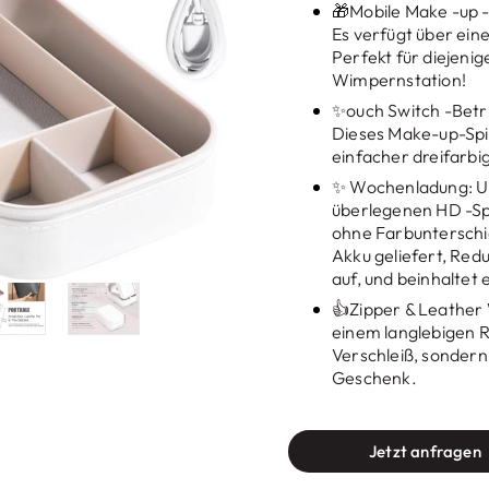
🎁Mobile Make -up -
Es verfügt über eine
Perfekt für diejeni
Wimpernstation!
✨ouch Switch -Betri
Dieses Make-up-Spie
einfacher dreifarbig
✨ Wochenladung: Un
überlegenen HD -Sp
ohne Farbunterschi
Akku geliefert, Red
auf, und beinhaltet
👍Zipper & Leather
einem langlebigen R
Verschleiß, sondern
Geschenk.
Jetzt anfragen