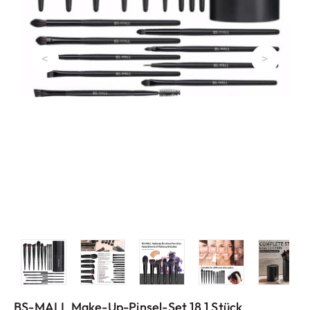
<
>
BS-MALL Make-Up-Pinsel-Set 18 1 Stück