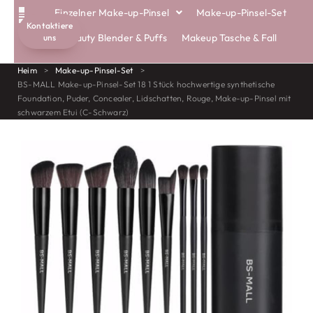
Einzelner Make-up-Pinsel
Make-up-Pinsel-Set
Kontaktiere
Beauty Blender & Puffs
Makeup Tasche & Fall
uns
Heim
>
Make-up-Pinsel-Set
>
BS-MALL Make-up-Pinsel-Set 18 1 Stück hochwertige synthetische
Foundation, Puder, Concealer, Lidschatten, Rouge, Make-up-Pinsel mit
schwarzem Etui (C-Schwarz)