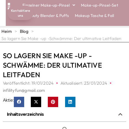
Einzelner Make-up-Pinsel
Make-up-Pinsel-Set
Kontaktiere
Beauty Blender & Puffs
Makeup Tasche & Fall
uns
Heim
>
Blog
>
So lagern Sie Make -up -Schwämme: Der ultimative Leitfaden
SO LAGERN SIE MAKE -UP -
SCHWÄMME: DER ULTIMATIVE
LEITFADEN
Veröffentlicht:
19/01/2024
Aktualisiert: 23/01/2024
infilityfun@gmail.com
Aktie:
Inhaltsverzeichnis