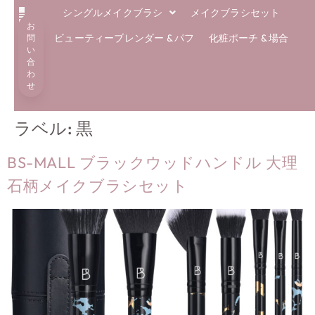
シングルメイクブラシ
メイクブラシセット
お
解決
エコブラシ
専門知識
私たちについて
ブログ
ビューティーブレンダー & パフ
化粧ポーチ & 場合
問
い
合
わ
せ
ラベル:
黒
BS-MALL ブラックウッドハンドル 大理
石柄メイクブラシセット