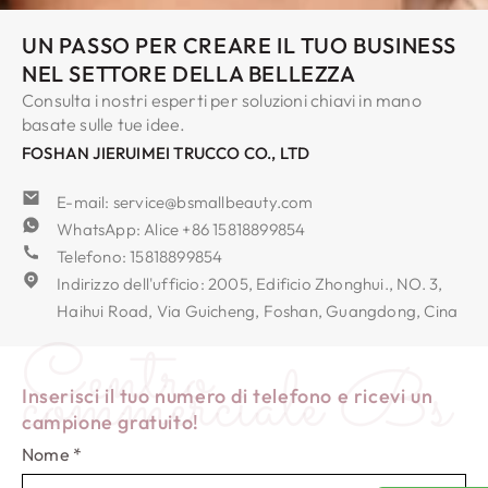
UN PASSO PER CREARE IL TUO BUSINESS
NEL SETTORE DELLA BELLEZZA
Consulta i nostri esperti per soluzioni chiavi in ​​mano
basate sulle tue idee.
FOSHAN JIERUIMEI TRUCCO CO., LTD
E-mail: service@bsmallbeauty.com
WhatsApp: Alice +86 15818899854
Telefono: 15818899854
Indirizzo dell'ufficio: 2005, Edificio Zhonghui., NO. 3,
Haihui Road, Via Guicheng, Foshan, Guangdong, Cina
Centro
commerciale Bs
Inserisci il tuo numero di telefono e ricevi un
campione gratuito!
Nome
*