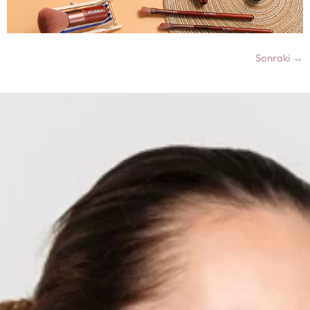
Sonraki
→