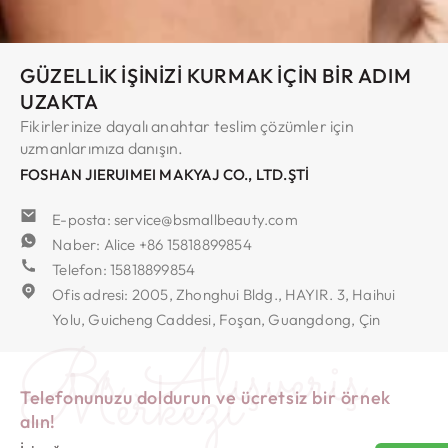
GÜZELLIK İŞINIZI KURMAK İÇIN BIR ADIM
UZAKTA
Fikirlerinize dayalı anahtar teslim çözümler için
uzmanlarımıza danışın.
FOSHAN JIERUIMEI MAKYAJ CO., LTD.ŞTİ
E-posta: service@bsmallbeauty.com
Naber: Alice +86 15818899854
Telefon: 15818899854
Ofis adresi: 2005, Zhonghui Bldg., HAYIR. 3, Haihui
Yolu, Guicheng Caddesi, Foşan, Guangdong, Çin
Bs Alışveriş
Merkezi
Telefonunuzu doldurun ve ücretsiz bir örnek
alın!