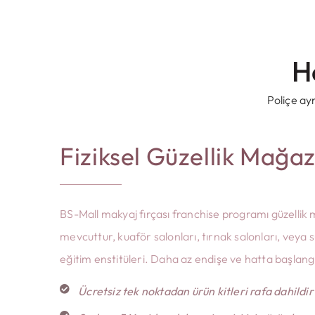
H
Dudak
Fırçası
Poliçe ayr
Tam bir
Fiziksel Güzellik Mağaz
katalog alın
BS-Mall makyaj fırçası franchise programı güzellik
mevcuttur, kuaför salonları, tırnak salonları, vey
eğitim enstitüleri. Daha az endişe ve hatta başlangıç
Ücretsiz tek noktadan ürün kitleri rafa dahildir