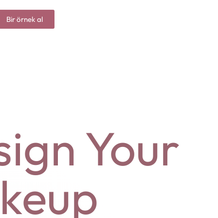
Bir örnek al
sign Your
keup