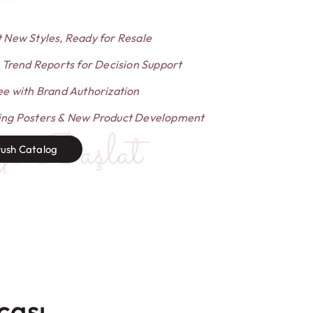
 New Styles
,
Ready for Resale
+
Trend Reports for Decision Support
ee with Brand Authorization
ng Posters
&
New Product Development
je Başlat
rush Catalog
çası