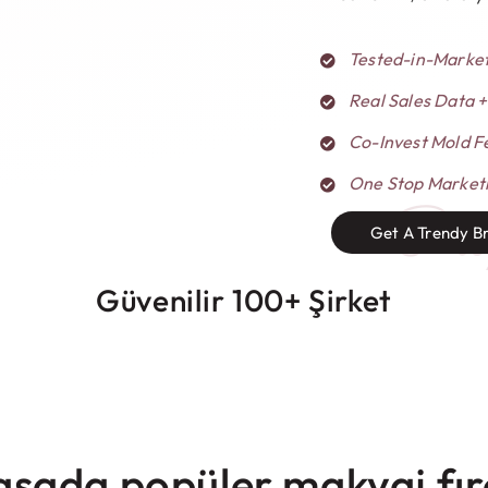
Tested-in-Market
Real Sales Data
Co-Invest Mold F
One Stop Marketi
Pro
Get A Trendy B
Güvenilir 100+ Şirket
asada popüler makyaj fır