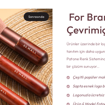
For Br
Sonrasında
Çevrimiç
Ürünler üzerinde bir log
tanıtım için daha uygun
Patone Renk Sisteminde
bir çözüm sunuyor..
Çeşitli popüler mak
Sapta esnek logo b
Logonuzla ücretsiz
Ürün & Model Fotoğ