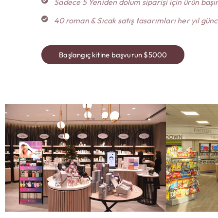
Sadece 5 Yeniden dolum siparişi için ürün başı
40 roman & Sıcak satış tasarımları her yıl günc
Başlangıç ​​kitine başvurun $5000