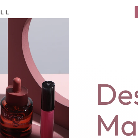
De
Ma