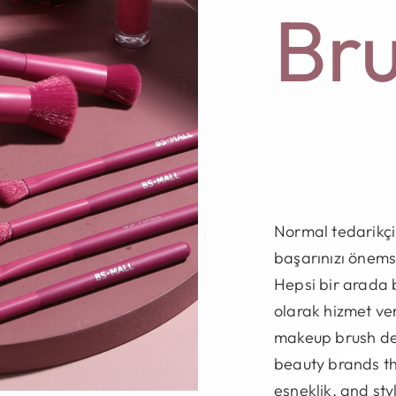
Br
Normal tedarikçin
başarınızı önems
Hepsi bir arada 
olarak hizmet v
makeup brush de
beauty brands t
esneklik,
and sty