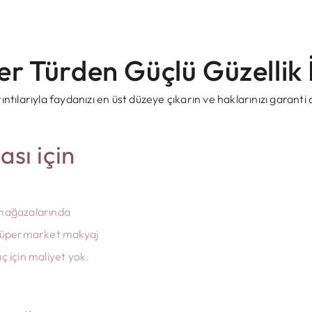
er Türden Güçlü Güzellik İ
Dudak
Yüz
Fırçası
fırçası
ıntılarıyla faydanızı en üst düzeye çıkarın ve haklarınızı garanti a
Tam bir
Tam bir
ası için
katalog alın
katalog
alın
 mağazalarında
a süpermarket makyaj
 ​​için maliyet yok.