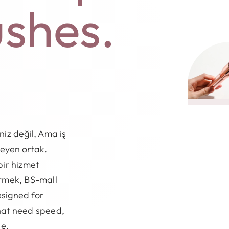
ushes
.
iz değil, Ama iş
eyen ortak.
bir hizmet
ermek,
BS-mall
signed for
hat need speed
,
le
.