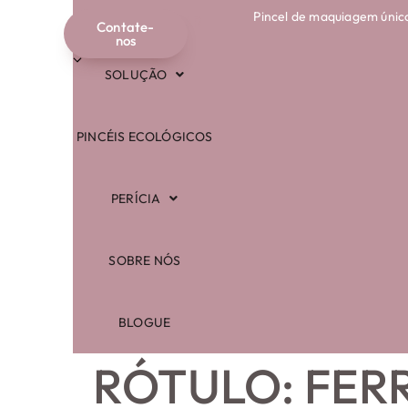
Pincel de maquiagem únic
COMPRAR
Contate-
Português
nos
SOLUÇÃO
PINCÉIS ECOLÓGICOS
PERÍCIA
SOBRE NÓS
BLOGUE
RÓTULO:
FER