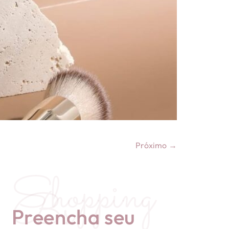
Próximo
→
Shopping
Bs
Preencha seu