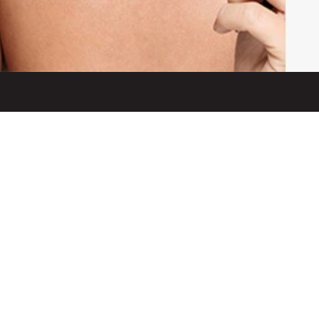
Produtos
Conjunto de pincéis de
Pincel de maquiagem ún
Liquidificador de beleza