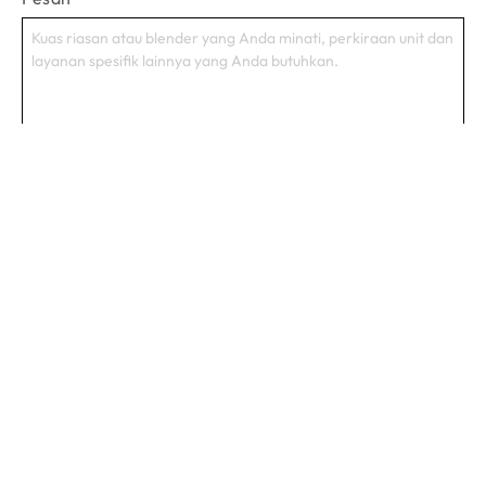
Mulai Sebuah Proyek
Produk
Larutan
Set Kuas Rias
Label Pribadi