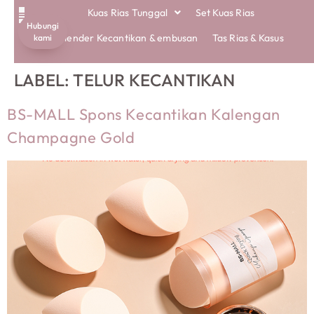
Kuas Rias Tunggal
Set Kuas Rias
Hubungi
KUAS RAMAH LINGKUNGAN
TENTANG KAMI
Blender Kecantikan & embusan
Tas Rias & Kasus
kami
LABEL:
TELUR KECANTIKAN
BS-MALL Spons Kecantikan Kalengan
Champagne Gold