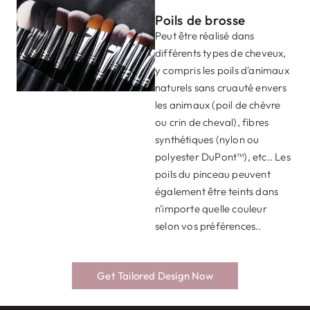
Poils de brosse
Peut être réalisé dans
différents types de cheveux,
y compris les poils d'animaux
naturels sans cruauté envers
les animaux (poil de chèvre
ou crin de cheval), fibres
synthétiques (nylon ou
polyester DuPont™), etc.. Les
poils du pinceau peuvent
également être teints dans
n'importe quelle couleur
selon vos préférences..
Forme du pinceau &
Virole de brosse
Manche de brosse
Impression et gravure
Conception de
Taille
de logos
l'emballage
Les poils sont maintenus
Fabriqué avec des matériaux
Get Tailored Design Now
En fonction de l'application
Pour valoriser votre identité
Une large gamme d'options
fermement sur le manche de
végétaliens et recyclables
de la partie du visage
de marque et vous rendre
d'emballage est disponible
la brosse avec un matériau
comme des tiges de blé, café