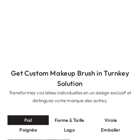
Mélangeur de
beauté
Get Custom Makeup Brush in Turnkey
Solution
Transformez vos idées individuelles en un design exclusif et
Get A Free Quote
distinguez votre marque des autres.
Poil
Forme & Taille
Virole
Poignée
Logo
Emballer