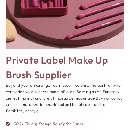
Private Label Make Up
Brush Supplier
B
e
y
o
n
d
your
un
v
e
r
un
g
e
fournisseur,
w
e
un
r
e
the partner
w
h
o
c
o
n
s
je
d
e
r
y
o
u
r
s
u
c
c
e
s
s
p
un
r
t
o
F
o
u
r
s
.
Serving as an
F
un
c
t
o
r
y
d
je
r
e
c
t
m
un
n
u
F
un
c
t
u
r
e
r
, Pinceau de maquillage BS-mall conçu
pour les marques de beauté qui ont besoin de rapidité,
flexibilité, et style.
300+
Trendy Design Ready for Label