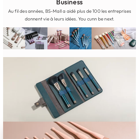
Business
Au fil des années, BS-Mall a aidé plus de 100 les entreprises
donnent vie à leurs idées.
Y
ou
c
un
n
b
e
n
e
x
t
.