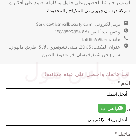
استشر خبرائنا للحصول على حلول متكاملة تعتمد على أفكارك.
شركة فوشان جييرويمي للمكياج., المحدودة
بريد إلكتروني: Service@bsmallbeauty.com
واتس اب: أليس +86 15818899854
هاتف: 15818899854
عنوان المكتب: 2005, مبنى تشونغوي., لا. 3, طريق هايهوي,
شارع جويتشنغ, فوشان, قوانغدونغ, الصين
بي اس مول
املأ هاتفك واحصل على عينة مجانية!
اسم
*
واتس اب
بريد إلكتروني
*
هاتفك
*