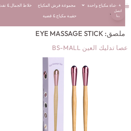
فرشاة مكياج واحدة
مجموعة فرش المكياج
خلاط الجمال & نفث
اتصل
معلومات عنا
فرش ايكو
حقيبة مكياج & قضية
بنا
ملصق:
EYE MASSAGE STICK
ا تدليك العين BS-MALL